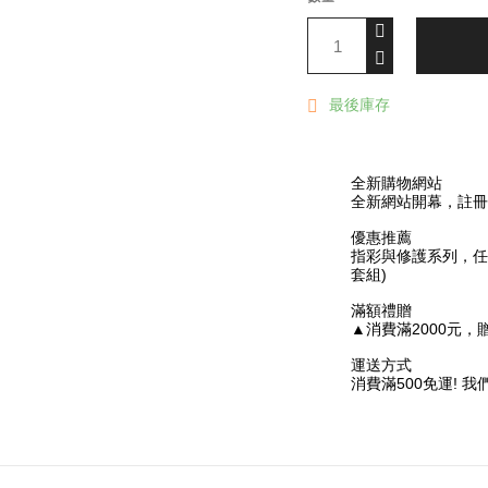
最後庫存

全新購物網站
全新網站開幕，註冊禮
優惠推薦
指彩與修護系列，任選
套組)
滿額禮贈
▲消費滿2000元，贈「45
運送方式
消費滿500免運!