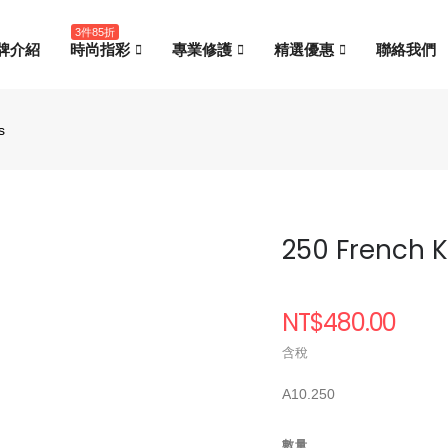
3件85折
牌介紹
時尚指彩
專業修護
精選優惠
聯絡我們
s
250 French K
NT$480.00
含稅
A10.250
數量