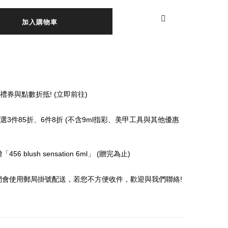

加入購物車
券與點數折抵! (立即前往)
3件85折、6件8折 (不含9ml指彩、美甲工具與其他優惠
6 blush sensation 6ml」 (贈完為止)
 我們會使用郵局掛號配送，若您不方便收件，歡迎與我們聯絡!