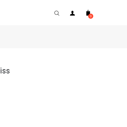
0
iss