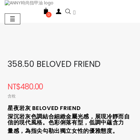

0
Toggle
☰
navigation
358.50 BELOVED FRIEND
NT$480.00
含稅
星夜岩灰 BELOVED FRIEND
深沉岩灰色調結合細緻金屬光感，展現冷靜而自
信的現代風格。色彩俐落有型，低調中蘊含力
量感，為指尖勾勒出獨立女性的優雅態度。