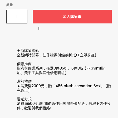
數量
加入購物車

全新購物網站
全新網站開幕，註冊禮券與點數折抵! (立即前往)
優惠推薦
指彩與修護系列，任選3件85折、6件8折 (不含9ml指
彩、美甲工具與其他優惠套組)
滿額禮贈
▲消費滿2000元，贈「456 blush sensation 6ml」 (贈
完為止)
運送方式
消費滿500免運! 我們會使用郵局掛號配送，若您不方便收
件，歡迎與我們聯絡!