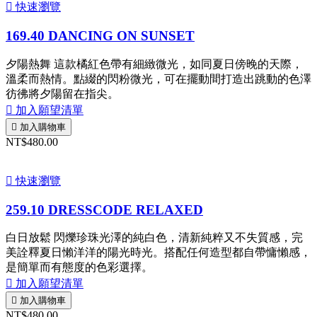

快速瀏覽
169.40 DANCING ON SUNSET
夕陽熱舞 這款橘紅色帶有細緻微光，如同夏日傍晚的天際，
溫柔而熱情。點綴的閃粉微光，可在擺動間打造出跳動的色澤
彷彿將夕陽留在指尖。

加入願望清單

加入購物車
NT$480.00

快速瀏覽
259.10 DRESSCODE RELAXED
白日放鬆 閃爍珍珠光澤的純白色，清新純粹又不失質感，完
美詮釋夏日懶洋洋的陽光時光。搭配任何造型都自帶慵懶感，
是簡單而有態度的色彩選擇。

加入願望清單

加入購物車
NT$480.00