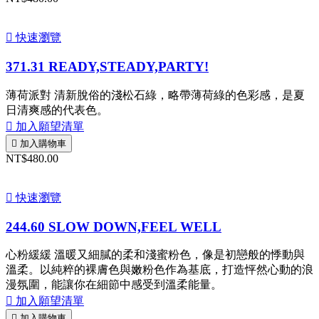

快速瀏覽
371.31 READY,STEADY,PARTY!
薄荷派對 清新脫俗的淺松石綠，略帶薄荷綠的色彩感，是夏
日清爽感的代表色。

加入願望清單

加入購物車
NT$480.00

快速瀏覽
244.60 SLOW DOWN,FEEL WELL
心粉緩緩 溫暖又細膩的柔和淺蜜粉色，像是初戀般的悸動與
溫柔。以純粹的裸膚色與嫩粉色作為基底，打造怦然心動的浪
漫氛圍，能讓你在細節中感受到溫柔能量。

加入願望清單

加入購物車