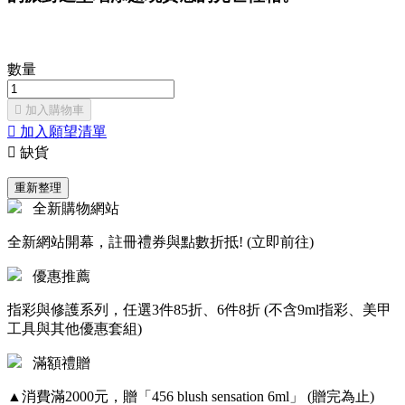
數量

加入購物車

加入願望清單

缺貨
全新購物網站
全新網站開幕，註冊禮券與點數折抵! (立即前往)
優惠推薦
指彩與修護系列，任選3件85折、6件8折 (不含9ml指彩、美甲
工具與其他優惠套組)
滿額禮贈
▲消費滿2000元，贈「456 blush sensation 6ml」 (贈完為止)