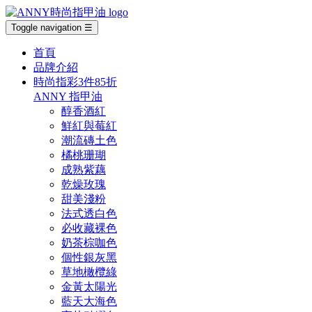
Toggle navigation
☰
首頁
品牌介紹
時尚指彩
3件85折
ANNY 指甲油
醇香酒紅
鮮紅與莓紅
潮流磚土色
橘桃珊瑚
成熟紫藕
乾燥玫瑰
甜美淺粉
法式透白色
必收藏裸色
奶茶棕咖色
個性銀灰黑
草地橄欖綠
金黃太陽光
藍天大海色